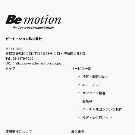
ビーモーション株式会社
〒171-0031
東京都豊島区目白1丁目4番25号 目白・博物館ビル3階
Tel : 03-5979-7100
URL：https://www.bemotion.co.jp/
トップ
サービス一覧
接客・顧客対応AI
AIロープレ
オンライン接客
面接AI
バーチャルコンテンツ制作
接客・受付ロボット
運用支援について
導入事例