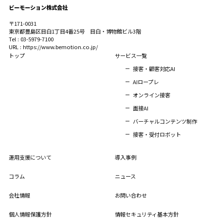
ビーモーション株式会社
〒171-0031
東京都豊島区目白1丁目4番25号 目白・博物館ビル3階
Tel : 03-5979-7100
URL : https://www.bemotion.co.jp/
トップ
サービス一覧
接客・顧客対応AI
AIロープレ
オンライン接客
面接AI
バーチャルコンテンツ制作
接客・受付ロボット
運用支援について
導入事例
コラム
ニュース
会社情報
お問い合わせ
個人情報保護方針
情報セキュリティ基本方針