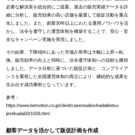
必要な解決策を総合的にご提案。過去の販売実績データを詳
細に分析し、販売効果の高い店舗を厳選して販促活動を重点
化しました。また、創業30年以上にわたる運用ノウハウを活
かし、法令を遵守した運営体制を構築することで、安心・安
全なキャンペーン実施を実現しました。
その結果、下降傾向にあった市場占有率は大幅に上昇へ転
換。販売効率の向上と同時に、法令遵守体制への信頼も獲得
しました。データ分析に基づいた販促計画と、コンプライア
ンスを重視した全国運営体制の両立により、継続的な成果を
生み出す成功事例となっています。
参考：
https://www.bemotion.co.jp/client/casestudies/kadaibetsu-
jirei/kadai03/1028.html
顧客データを活かして販促計画を作成