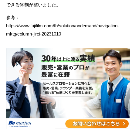
できる体制が整いました。
参考：
https://www.fujifilm.com/fb/solution/ondemand/navigation-
mktg/column-jirei-20231010